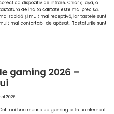
corect ca dispozitiv de intrare. Chiar și așa, o
tastatură de înaltă calitate este mai precisă,
mai rapidă și mult mai receptivă, iar tastele sunt
mult mai confortabil de apăsat. Tastaturile sunt
de gaming 2026 –
ui
ui
mai 2026
Cel mai bun mouse de gaming este un element