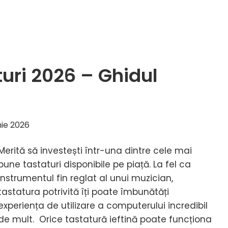
toare
uri 2026 – Ghidul
l
rătorului
nie 2026
Merită să investești într-una dintre cele mai
bune tastaturi disponibile pe piață. La fel ca
instrumentul fin reglat al unui muzician,
tastatura potrivită îți poate îmbunătăți
experiența de utilizare a computerului incredibil
de mult. Orice tastatură ieftină poate funcționa