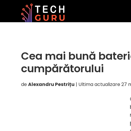
Skip
Skip
Skip
to
to
to
primary
main
primary
navigation
content
sidebar
Cea mai bună bateri
cumpărătorului
de
Alexandru Pestrițu
| Ultima actualizare
27 