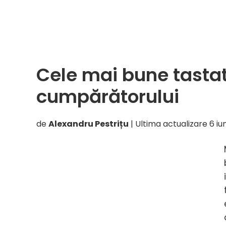
mai
bune
moni
2026
–
Cele mai bune tastat
Ghidu
cumpă
cumpărătorului
de
Alexandru Pestrițu
| Ultima actualizare
6 iu