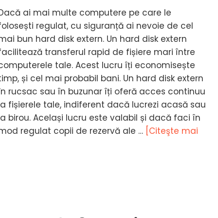
Dacă ai mai multe computere pe care le
folosești regulat, cu siguranță ai nevoie de cel
mai bun hard disk extern. Un hard disk extern
facilitează transferul rapid de fișiere mari între
computerele tale. Acest lucru îți economisește
timp, și cel mai probabil bani. Un hard disk extern
în rucsac sau în buzunar îți oferă acces continuu
la fișierele tale, indiferent dacă lucrezi acasă sau
la birou. Același lucru este valabil și dacă faci în
mod regulat copii de rezervă ale …
[Citeşte mai