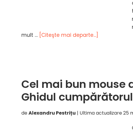
despreCele
mult …
[Citeşte mai departe...]
mai
bune
tastaturi
2026
–
Cel mai bun mouse 
Ghidul
cumpărătorul
Ghidul cumpărătorul
de
Alexandru Pestrițu
| Ultima actualizare
25 