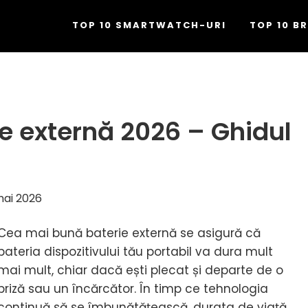
TOP 10 SMARTWATCH-URI
TOP 10 B
e externă 2026 – Ghidul
mai 2026
Cea mai bună baterie externă se asigură că
bateria dispozitivului tău portabil va dura mult
mai mult, chiar dacă ești plecat și departe de o
priză sau un încărcător. În timp ce tehnologia
continuă să se îmbunătățească, durata de viață