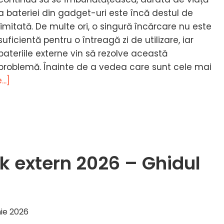
a bateriei din gadget-uri este încă destul de
limitată. De multe ori, o singură încărcare nu este
suficientă pentru o întreagă zi de utilizare, iar
bateriile externe vin să rezolve această
problemă. Înainte de a vedea care sunt cele mai
despreCea
..]
mai
bună
baterie
externă
2026
k extern 2026 – Ghidul
–
Ghidul
cumpărătorului
nie 2026