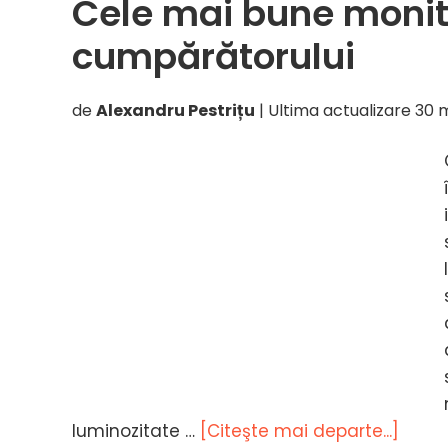
Cele mai bune monit
2026
–
cumpărătorului
Ghidul
cumpărătorului
de
Alexandru Pestrițu
| Ultima actualizare
30 
despr
luminozitate …
[Citeşte mai departe...]