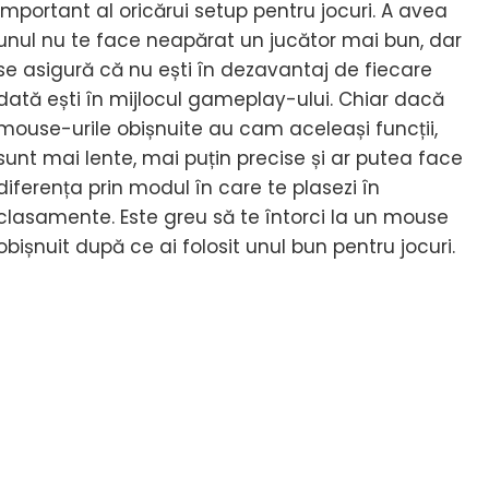
important al oricărui setup pentru jocuri. A avea
unul nu te face neapărat un jucător mai bun, dar
se asigură că nu ești în dezavantaj de fiecare
dată ești în mijlocul gameplay-ului. Chiar dacă
mouse-urile obișnuite au cam aceleași funcții,
sunt mai lente, mai puțin precise și ar putea face
diferența prin modul în care te plasezi în
clasamente. Este greu să te întorci la un mouse
obișnuit după ce ai folosit unul bun pentru jocuri.
spreCel
i
n
use
ming
26